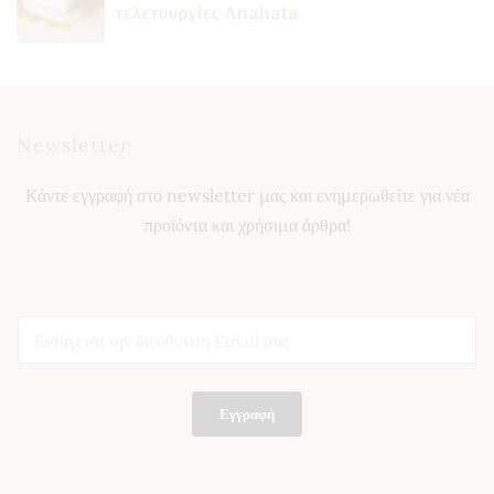
τελετουργίες Anahata
Newsletter
Κάντε εγγραφή στο newsletter μας και ενημερωθείτε για νέα
προϊόντα και χρήσιμα άρθρα!
E
E
m
m
a
a
i
i
l
l
E
Εγγραφή
*
m
a
i