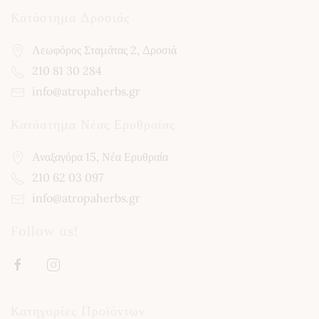
l
E
Κατάστημα Δροσιάς
m
a
Λεωφόρος Σταμάτας 2, Δροσιά
i
l
210 81 30 284
info@atropaherbs.gr
Κατάστημα Νέας Ερυθραίας
Αναξαγόρα 15, Νέα Ερυθραία
210 62 03 097
info@atropaherbs.gr
Follow us!
Κατηγορίες Προϊόντων