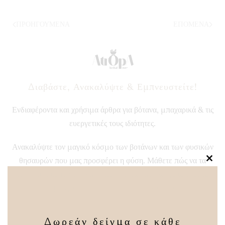
ΠΡΟΗΓΟΎΜΕΝΑ
ΕΠΌΜΕΝΑ
Διαβάστε, Ανακαλύψτε & Εμπνευστείτε!
Ενδιαφέροντα και χρήσιμα άρθρα για βότανα, μπαχαρικά & τις
ευεργετικές τους ιδιότητες.
Ανακαλύψτε τον μαγικό κόσμο των βοτάνων και των φυσικών
θησαυρών που μας προσφέρει η φύση. Μάθετε πώς να τα
Clos
this
χρησιμοποιείτε στην καθημερινότητά σας για υγεία, ευεξία,
modu
ομορφιά και ενίσχυση του οργανισμού.
ΠΕΡΙΣΣΟΤΕΡΑ
Δωρεάν δείγμα σε κάθε