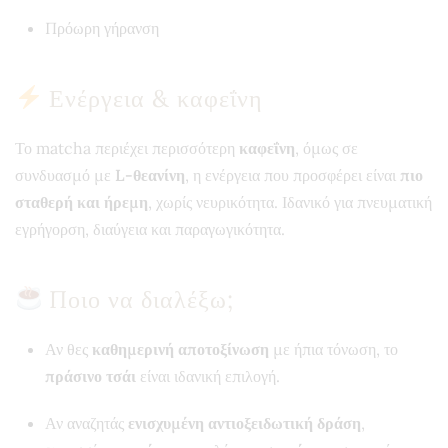
Πρόωρη γήρανση
Ενέργεια & καφεΐνη
Το matcha περιέχει περισσότερη
καφεΐνη
, όμως σε
συνδυασμό με
L-θεανίνη
, η ενέργεια που προσφέρει είναι
πιο
σταθερή και ήρεμη
, χωρίς νευρικότητα. Ιδανικό για πνευματική
εγρήγορση, διαύγεια και παραγωγικότητα.
Ποιο να διαλέξω;
Αν θες
καθημερινή αποτοξίνωση
με ήπια τόνωση, το
πράσινο τσάι
είναι ιδανική επιλογή.
Αν αναζητάς
ενισχυμένη αντιοξειδωτική δράση
,