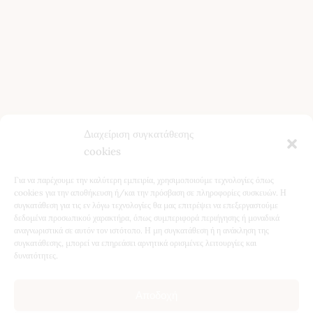
Πολιτική Απορρήτου
Πολιτική Cookies
Επικοινωνία
Τελευταία Άρθρα
Κίστος (Κουνούκλα): Ιδιότητες, Χρήση και Οφέλη για την
Διαχείριση συγκατάθεσης
Υγεία
cookies
Βότανα για το Συκώτι: Φυσική Υποστήριξη & Αποτοξίνωση
Για να παρέχουμε την καλύτερη εμπειρία, χρησιμοποιούμε τεχνολογίες όπως
Ταραξάκο (Πικραλίδα): Ιδιότητες, Οφέλη & Φυσική
cookies για την αποθήκευση ή/και την πρόσβαση σε πληροφορίες συσκευών. Η
συγκατάθεση για τις εν λόγω τεχνολογίες θα μας επιτρέψει να επεξεργαστούμε
Αποτοξίνωση
δεδομένα προσωπικού χαρακτήρα, όπως συμπεριφορά περιήγησης ή μοναδικά
5 Βότανα για Χαλάρωση τον Χειμώνα – Φυσική
αναγνωριστικά σε αυτόν τον ιστότοπο. Η μη συγκατάθεση ή η ανάκληση της
συγκατάθεσης, μπορεί να επηρεάσει αρνητικά ορισμένες λειτουργίες και
Υποστήριξη για Ύπνο & Ηρεμία
δυνατότητες.
Αποδοχή