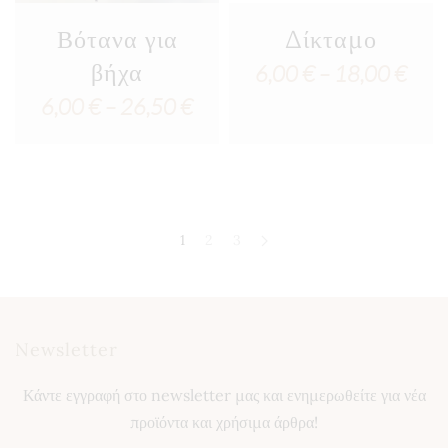
Βότανα για
Δίκταμο
βήχα
Pric
6,00
€
–
18,00
€
Price
6,00
€
–
26,50
€
rang
range:
6,00
6,00 €
thro
through
18,0
1
2
3
26,50 €
Newsletter
Κάντε εγγραφή στο newsletter μας και ενημερωθείτε για νέα
προϊόντα και χρήσιμα άρθρα!