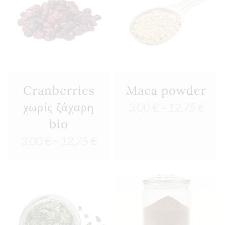
17,00 €
8,50
Cranberries
Maca powder
χωρίς ζάχαρη
Pric
3,00
€
–
12,75
€
bio
rang
Price
3,00
€
–
12,75
€
3,00
range:
thro
3,00 €
12,7
through
12,75 €