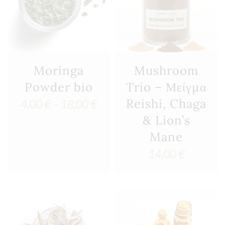
Moringa
Mushroom
Powder bio
Trio – Μείγμα
Reishi, Chaga
Price
4,00
€
–
18,00
€
& Lion’s
range:
Mane
4,00 €
14,00
€
through
18,00 €