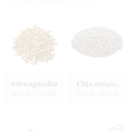
Ashwagandha
Chia σπόροι
Price
Price
4,00
€
–
17,00
€
2,00
€
–
8,50
€
range:
range
4,00 €
2,00
through
thro