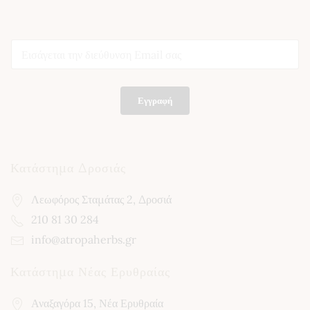
E
E
m
m
a
a
i
i
l
l
E
Εγγραφή
*
m
a
i
l
E
Κατάστημα Δροσιάς
m
a
Λεωφόρος Σταμάτας 2, Δροσιά
i
l
210 81 30 284
info@atropaherbs.gr
Κατάστημα Νέας Ερυθραίας
Αναξαγόρα 15, Νέα Ερυθραία