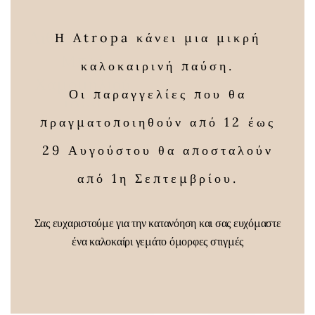
Αιθέριο Έλαιο
Αιθέριο έλαιο
Η Atropa κάνει μια μικρή
Μπλέ
Τεϊόδεντρου
καλοκαιρινή παύση.
Χαμομηλιού
10ml
Οι παραγγελίες που θα
10ml
12,00
€
πραγματοποιηθούν από 12 έως
14,00
€
29 Αυγούστου θα αποσταλούν
από 1η Σεπτεμβρίου.
Σας ευχαριστούμε για την κατανόηση και σας ευχόμαστε
ένα καλοκαίρι γεμάτο όμορφες στιγμές