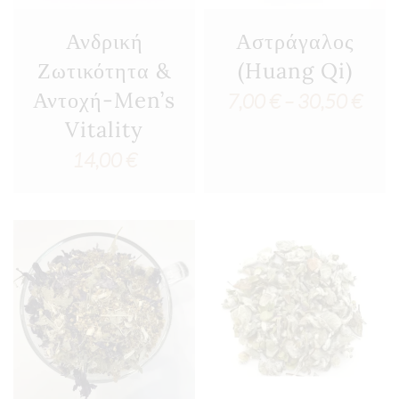
Ανδρική
Αστράγαλος
Ζωτικότητα &
(Huang Qi)
Αντοχή-Men’s
Pric
7,00
€
–
30,50
€
Vitality
rang
14,00
€
7,00
thro
30,5