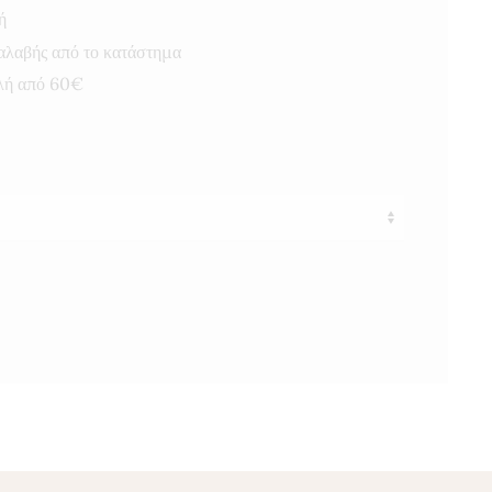
ή
αλαβής από το κατάστημα
λή από 60€