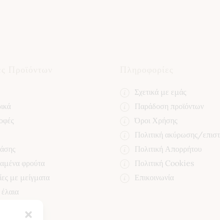
l
E
*
m
a
i
l
E
m
a
ες Προϊόντων
Πληροφορίες
i
l
Σχετικά με εμάς
ικά
Παράδοση προϊόντων
οφές
Όροι Χρήσης
Πολιτική ακύρωσης/επισ
βάσης
Πολιτική Απορρήτου
αμένα φρούτα
Πολιτική Cookies
ες με μείγματα
Επικοινωνία
 έλαια