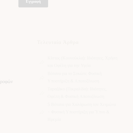
Εγγραφή
Τελευταία Άρθρα
Κίστος (Κουνούκλα): Ιδιότητες, Χρήση
και Οφέλη για την Υγεία
Βότανα για το Συκώτι: Φυσική
Υποστήριξη & Αποτοξίνωση
τροφών
Ταραξάκο (Πικραλίδα): Ιδιότητες,
Οφέλη & Φυσική Αποτοξίνωση
5 Βότανα για Χαλάρωση τον Χειμώνα
– Φυσική Υποστήριξη για Ύπνο &
Ηρεμία