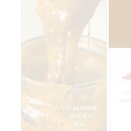
UT
Υποσ