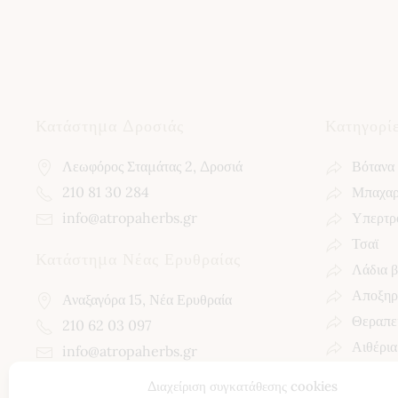
Κατάστημα Δροσιάς
Κατηγορί
Λεωφόρος Σταμάτας 2, Δροσιά
Βότανα
210 81 30 284
Μπαχαρ
info@atropaherbs.gr
Υπερτρ
Τσαϊ
Κατάστημα Νέας Ερυθραίας
Λάδια 
Αποξηρ
Αναξαγόρα 15, Νέα Ερυθραία
Θεραπεί
210 62 03 097
Αιθέρια
info@atropaherbs.gr
Διαχείριση συγκατάθεσης cookies
Follow us!