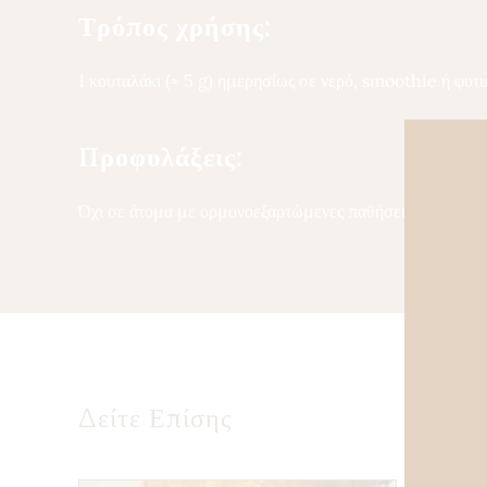
Τρόπος χρήσης:
1 κουταλάκι (≈ 5 g) ημερησίως σε νερό, smoothie ή φυτ
Προφυλάξεις:
Όχι σε άτομα με ορμονοεξαρτώμενες παθήσεις ή σοβαρή
Δείτε Επίσης