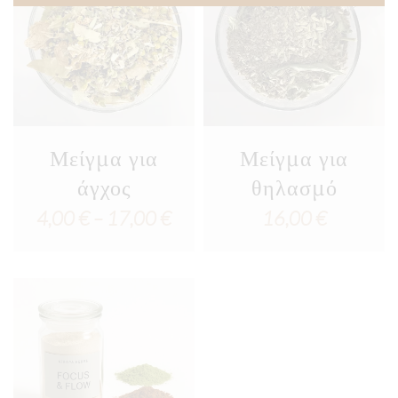
25,5
Μείγμα για
Μείγμα για
άγχος
θηλασμό
Price
4,00
€
–
17,00
€
16,00
€
range:
4,00 €
through
17,00 €