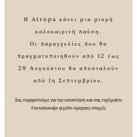
Η Atropa κάνει μια μικρή
καλοκαιρινή παύση.
Οι παραγγελίες που θα
πραγματοποιηθούν από 12 έως
Μαστίχα Χίου
Μείγμα
29 Αυγούστου θα αποσταλούν
βοτάνων για
25,00
€
–
από 1η Σεπτεμβρίου.
πίεση
Price
50,00
€
Pric
6,00
€
–
25,50
€
range:
Σας ευχαριστούμε για την κατανόηση και σας ευχόμαστε
rang
ένα καλοκαίρι γεμάτο όμορφες στιγμές
25,00 €
6,00
through
thro
50,00 €