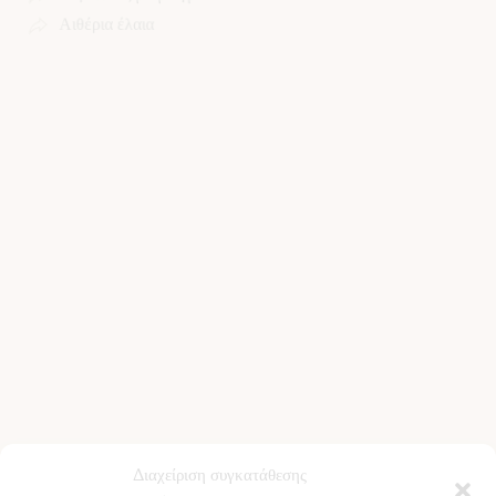
Αιθέρια έλαια
Πληροφορίες
Σχετικά με εμάς
Παράδοση προϊόντων
Όροι Χρήσης
Πολιτική ακύρωσης/επιστροφών
Πολιτική Απορρήτου
Πολιτική Cookies
Επικοινωνία
Τελευταία Άρθρα
Κίστος (Κουνούκλα): Ιδιότητες, Χρήση και Οφέλη για την
Διαχείριση συγκατάθεσης