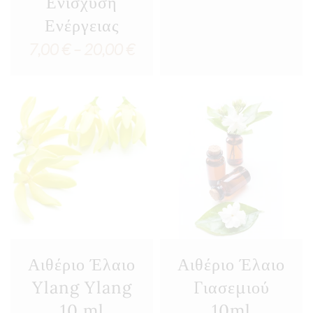
Ενίσχυση
7,00
Ενέργειας
thro
Price
7,00
€
–
20,00
€
18,0
range:
7,00 €
through
20,00 €
Αιθέριο Έλαιο
Αιθέριο Έλαιο
Ylang Ylang
Γιασεμιού
10 ml
10ml