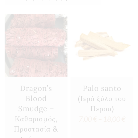
Dragon’s
Palo santo
Blood
(Ιερό ξύλο του
Smudge –
Περου)
Καθαρισμός,
Pric
7,00
€
–
18,00
€
Προστασία &
rang