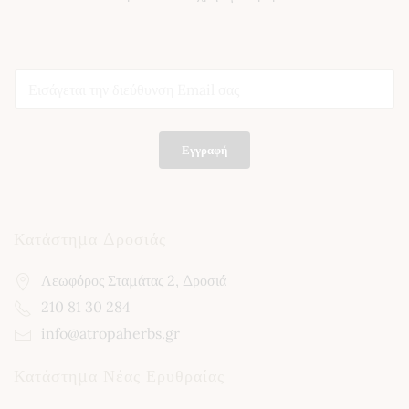
E
E
m
m
a
a
i
i
l
l
*
Εγγραφή
*
*
Κατάστημα Δροσιάς
Λεωφόρος Σταμάτας 2, Δροσιά
210 81 30 284
info@atropaherbs.gr
Κατάστημα Νέας Ερυθραίας