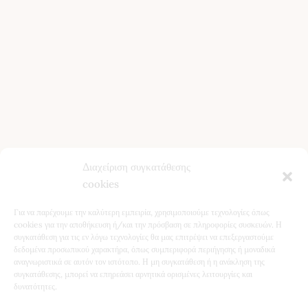
Όροι Χρήσης
Πολιτική ακύρωσης/επιστροφών
Πολιτική Απορρήτου
Πολιτική Cookies
Επικοινωνία
Τελευταία Άρθρα
Κίστος (Κουνούκλα): Ιδιότητες, Χρήση και Οφέλη για την
Διαχείριση συγκατάθεσης
Υγεία
cookies
Βότανα για το Συκώτι: Φυσική Υποστήριξη & Αποτοξίνωση
Για να παρέχουμε την καλύτερη εμπειρία, χρησιμοποιούμε τεχνολογίες όπως
Ταραξάκο (Πικραλίδα): Ιδιότητες, Οφέλη & Φυσική
cookies για την αποθήκευση ή/και την πρόσβαση σε πληροφορίες συσκευών. Η
συγκατάθεση για τις εν λόγω τεχνολογίες θα μας επιτρέψει να επεξεργαστούμε
Αποτοξίνωση
δεδομένα προσωπικού χαρακτήρα, όπως συμπεριφορά περιήγησης ή μοναδικά
5 Βότανα για Χαλάρωση τον Χειμώνα – Φυσική
αναγνωριστικά σε αυτόν τον ιστότοπο. Η μη συγκατάθεση ή η ανάκληση της
συγκατάθεσης, μπορεί να επηρεάσει αρνητικά ορισμένες λειτουργίες και
Υποστήριξη για Ύπνο & Ηρεμία
δυνατότητες.