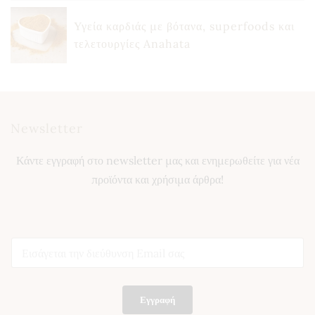
Υγεία καρδιάς με βότανα, superfoods και
τελετουργίες Anahata
Newsletter
Κάντε εγγραφή στο newsletter μας και ενημερωθείτε για νέα
προϊόντα και χρήσιμα άρθρα!
E
E
m
m
a
a
i
i
l
l
E
Εγγραφή
*
m