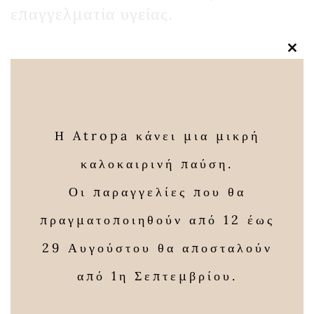
επαγγελματία υγείας.
Clos
this
modu
Γιατί το Ταραξάκο είναι
Η Atropa κάνει μια μικρή
Βασικό στην Atropa
καλοκαιρινή παύση.
Οι παραγγελίες που θα
Στην Atropa επιλέγουμε το ταραξάκο
γιατί:
πραγματοποιηθούν από 12 έως
29 Αυγούστου θα αποσταλούν
✔ είναι αυθεντικό
από 1η Σεπτεμβρίου.
✔ είναι δοκιμασμένο στον χρόνο
✔ προσφέρει πραγματικά