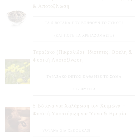
& Αποτοξίνωση
ΤΑ 5 ΒΌΤΑΝΑ ΠΟΥ ΒΟΗΘΟΎΝ ΤΟ ΣΥΚΏΤΙ
(ΚΑΙ ΠΌΤΕ ΤΑ ΧΡΕΙΑΖΌΜΑΣΤΕ)
Ταραξάκο (Πικραλίδα): Ιδιότητες, Οφέλη &
Φυσική Αποτοξίνωση
ΤΑΡΑΞΆΚΟ DETOX ΚΑΘΆΡΙΣΕ ΤΟ ΣΏΜΑ
ΣΟΥ ΦΥΣΙΚΆ
5 Βότανα για Χαλάρωση τον Χειμώνα –
Φυσική Υποστήριξη για Ύπνο & Ηρεμία
VOTANA GIA XEKOURASI