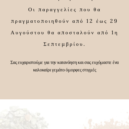
Οι παραγγελίες που θα
πραγματοποιηθούν από 12 έως 29
Αυγούστου θα αποσταλούν από 1η
Σεπτεμβρίου.
ική Ζωτικότητα &
Αστράγαλος (H
ή-Men’s Vitality
Σας ευχαριστούμε για την κατανόηση και σας ευχόμαστε ένα
Qi)
καλοκαίρι γεμάτο όμορφες στιγμές
14,00
€
7,00
€
–
30,50