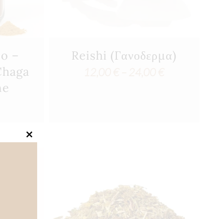
o –
Reishi (Γανοδερμα)
Chaga
Price
12,00
€
–
24,00
€
ne
range:
12,00 €
through
24,00 €
Close
this
module