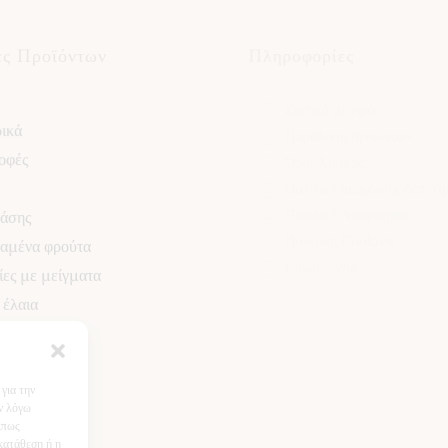
ες Προϊόντων
Πληροφορίες
Σχετικά με εμάς
ικά
Παράδοση προϊόντων
οφές
Όροι Χρήσης
Πολιτική ακύρωσης/επισ
βάσης
Πολιτική Απορρήτου
αμένα φρούτα
Πολιτική Cookies
ες με μείγματα
Επικοινωνία
 έλαια
για την
ν λόγω
όπως
κατάθεση ή η