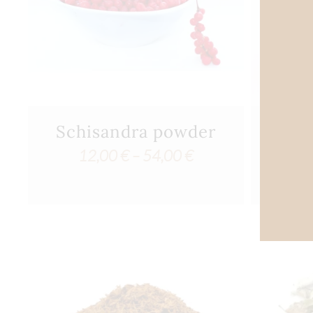
Schisandra powder
Ανδρ
Αντοχ
Price
12,00
€
–
54,00
€
range:
12,00 €
through
54,00 €