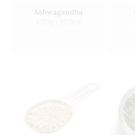
Ashwagandha
Price
4,00
€
–
17,00
€
range:
4,00 €
through
17,00 €