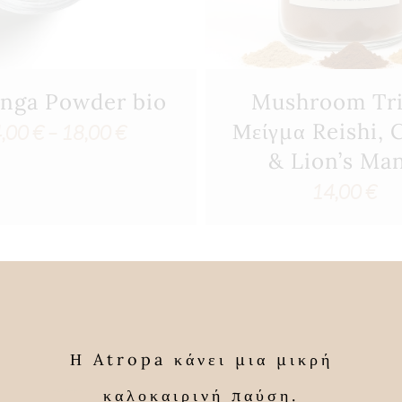
nga Powder bio
Mushroom Tri
Μείγμα Reishi, 
Price
4,00
€
–
18,00
€
& Lion’s Ma
range:
14,00
€
4,00 €
through
18,00 €
Η Atropa κάνει μια μικρή
καλοκαιρινή παύση.