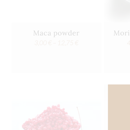
Maca powder
Mori
Price
3,00
€
–
12,75
€
range:
3,00 €
through
12,75 €