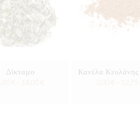
Δίκταμο
Κανέλα Κευλάνης
Price
6,00
€
–
18,00
€
3,00
€
–
12,75
range:
6,00 €
through
18,00 €