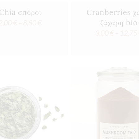
Chia σπόροι
Cranberries χ
ζάχαρη bio
Price
2,00
€
–
8,50
€
3,00
€
–
12,75
range:
2,00 €
through
8,50 €