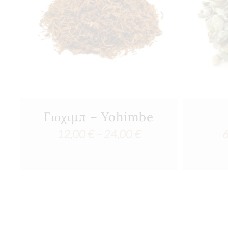
Γιοχιμπ – Yohimbe
Price
12,00
€
–
24,00
€
range:
12,00 €
through
24,00 €