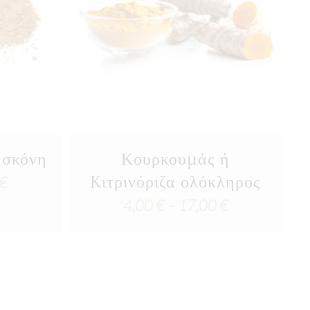
 σκόνη
Κουρκουμάς ή
Kιτρινόριζα ολόκληρος
Price
€
Price
4,00
€
–
17,00
€
range:
range:
3,00 €
4,00 €
through
through
12,75 €
17,00 €