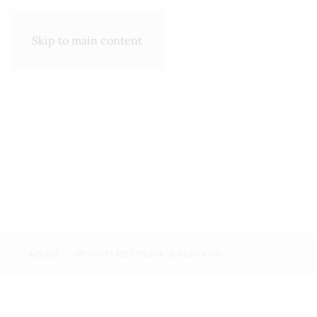
SHOP
ΣΧΕΤΙΚΆ ΜΕ ΕΜΆΣ
Skip to main content
ΑΡΧΙΚΉ
ΠΡΟΪΌΝΤΑ ΜΕ ΕΤΙΚΈΤΑ “SUPERFOODS”