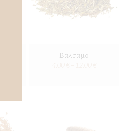
uang
Βάλσαμο
Price
4,00
€
–
12,00
€
Price
€
range:
range:
4,00 €
7,00 €
through
through
12,00 €
30,50 €