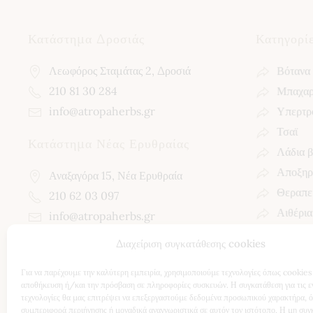
Κατάστημα Δροσιάς
Κατηγορί
Λεωφόρος Σταμάτας 2, Δροσιά
Βότανα
210 81 30 284
Μπαχαρ
info@atropaherbs.gr
Υπερτρ
Τσαϊ
Κατάστημα Νέας Ερυθραίας
Λάδια 
Αποξηρ
Αναξαγόρα 15, Νέα Ερυθραία
Θεραπεί
210 62 03 097
Αιθέρια
info@atropaherbs.gr
Διαχείριση συγκατάθεσης cookies
Follow us!
Για να παρέχουμε την καλύτερη εμπειρία, χρησιμοποιούμε τεχνολογίες όπως cookies 
αποθήκευση ή/και την πρόσβαση σε πληροφορίες συσκευών. Η συγκατάθεση για τις ε
τεχνολογίες θα μας επιτρέψει να επεξεργαστούμε δεδομένα προσωπικού χαρακτήρα, 
συμπεριφορά περιήγησης ή μοναδικά αναγνωριστικά σε αυτόν τον ιστότοπο. Η μη συγ