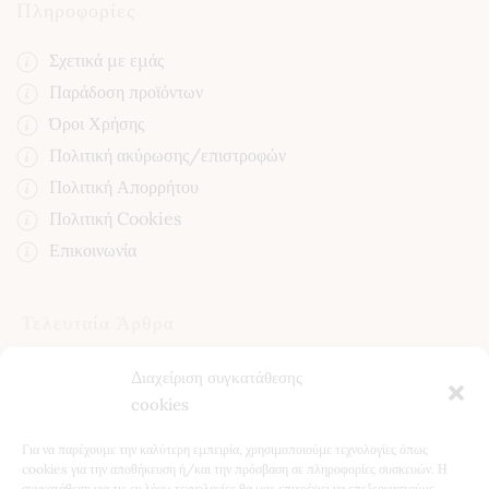
Πληροφορίες
Σχετικά με εμάς
Παράδοση προϊόντων
Όροι Χρήσης
Πολιτική ακύρωσης/επιστροφών
Πολιτική Απορρήτου
Πολιτική Cookies
Επικοινωνία
Τελευταία Άρθρα
Κίστος (Κουνούκλα): Ιδιότητες, Χρήση και Οφέλη για την
Διαχείριση συγκατάθεσης
Υγεία
cookies
Βότανα για το Συκώτι: Φυσική Υποστήριξη & Αποτοξίνωση
Για να παρέχουμε την καλύτερη εμπειρία, χρησιμοποιούμε τεχνολογίες όπως
Ταραξάκο (Πικραλίδα): Ιδιότητες, Οφέλη & Φυσική
cookies για την αποθήκευση ή/και την πρόσβαση σε πληροφορίες συσκευών. Η
συγκατάθεση για τις εν λόγω τεχνολογίες θα μας επιτρέψει να επεξεργαστούμε