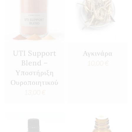
8,50 €
12,7
UTI Support
Αγκινάρα
Blend –
10,00
€
Υποστήριξη
Ουροποιητικού
13,00
€