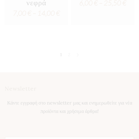
νεφρά
Pric
6,00
€
–
25,50
€
Price
7,00
€
–
14,00
€
rang
range:
6,00
7,00 €
thro
through
25,5
1
2
14,00 €
Newsletter
Κάντε εγγραφή στο newsletter μας και ενημερωθείτε για νέα
προϊόντα και χρήσιμα άρθρα!
E