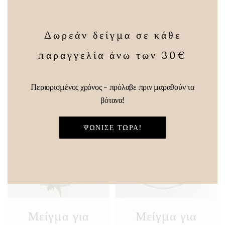
Μαστίχα Χίου
Ματζουράνα
Δωρεάν δείγμα σε κάθε
Pric
25,00
€
–
3,00
€
–
12,00
€
παραγγελία άνω των 30€
Price
rang
50,00
€
range:
3,00
Περιορισμένος χρόνος - πρόλαβε πριν μαραθούν τα
25,00 €
thro
βότανα!
through
12,0
ΨΏΝΙΣΕ ΤΏΡΑ!
50,00 €
Μείγμα για
Μείγμα για