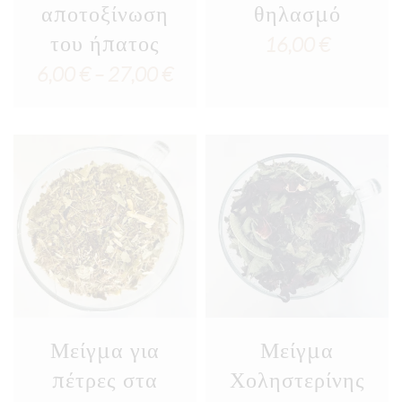
αποτοξίνωση
θηλασμό
του ήπατος
16,00
€
Price
6,00
€
–
27,00
€
range:
6,00 €
through
27,00 €
Μείγμα για
Μείγμα
πέτρες στα
Χοληστερίνης