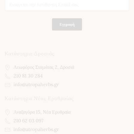
E
m
m
a
a
i
i
l
l
E
Εγγραφή
*
m
a
i
l
E
Κατάστημα Δροσιάς
m
a
Λεωφόρος Σταμάτας 2, Δροσιά
i
l
210 81 30 284
info@atropaherbs.gr
Κατάστημα Νέας Ερυθραίας
Αναξαγόρα 15, Νέα Ερυθραία
210 62 03 097
info@atropaherbs.gr