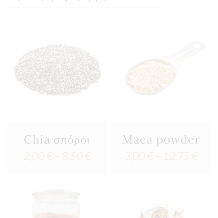
Chia σπόροι
Maca powder
Price
Pric
2,00
€
–
8,50
€
3,00
€
–
12,75
€
range:
rang
2,00 €
3,00
through
thro