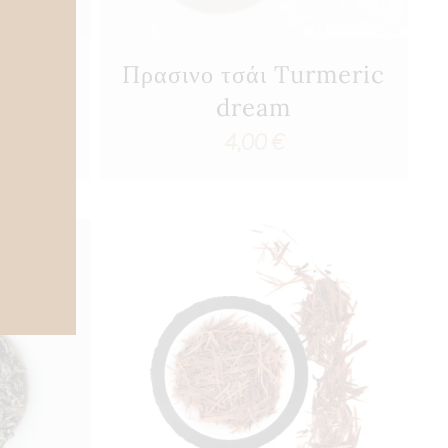
ι
Πρασινο τσάι Turmeric
r
dream
4,00
€