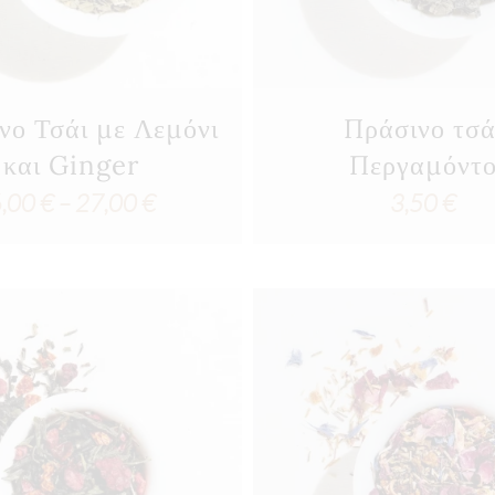
νο Τσάι με Λεμόνι
Πράσινο τσά
και Ginger
Περγαμόντ
Price
6,00
€
–
27,00
€
3,50
€
range:
6,00 €
through
27,00 €