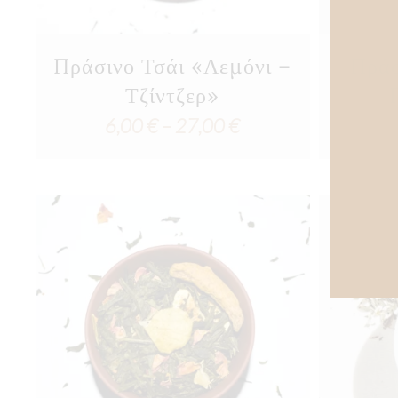
Πράσινο Τσάι «Λεμόνι –
Πράσ
Τζίντζερ»
Price
6,00
€
–
27,00
€
range:
6,00 €
through
27,00 €