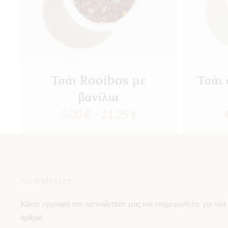
Τσάι Rooibos με
Τσάι 
βανίλια
Price
5,00
€
–
21,25
€
range:
5,00 €
through
Newsletter
21,25 €
Κάντε εγγραφή στο newsletter μας και ενημερωθείτε για νέα 
άρθρα!