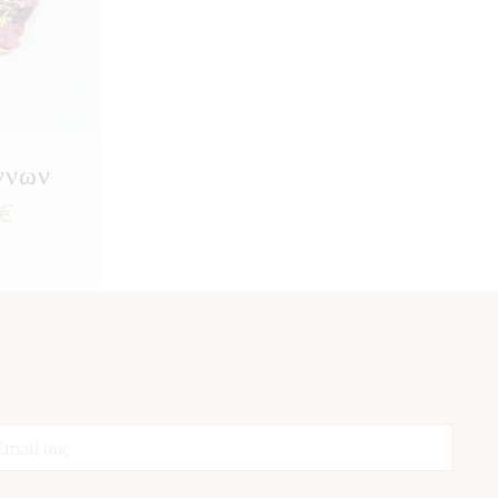
ννων
Price
€
range:
6,00 €
through
26,50 €