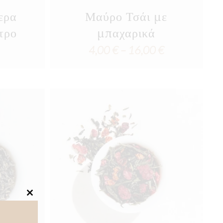
ερα
Μαύρο Τσάι με
τρο
μπαχαρικά
Price
4,00
€
–
16,00
€
range:
4,00 €
through
16,00 €
Close
this
module