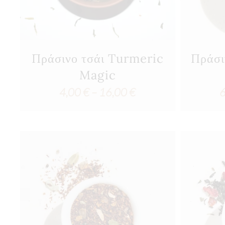
Πράσινο τσάι Turmeric
Πράσι
Magic
Price
4,00
€
–
16,00
€
range:
4,00 €
through
16,00 €