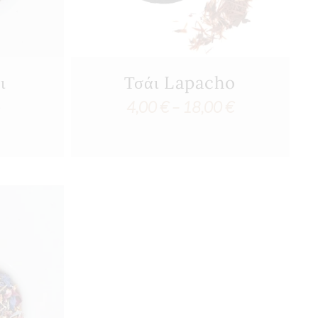
ι
Τσάι Lapacho
ο
Price
4,00
€
–
18,00
€
range:
4,00 €
through
18,00 €