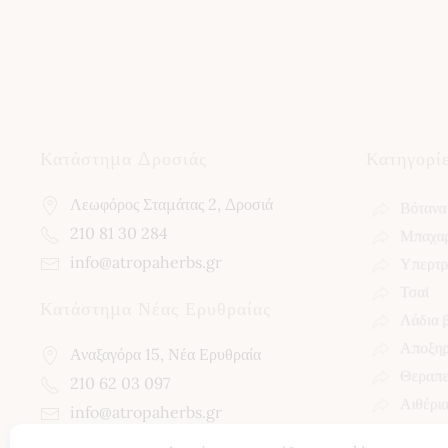
Κατάστημα Δροσιάς
Κατηγορί
Λεωφόρος Σταμάτας 2, Δροσιά
Βότανα
210 81 30 284
Μπαχαρ
info@atropaherbs.gr
Υπερτρ
Τσαϊ
Κατάστημα Νέας Ερυθραίας
Λάδια 
Αποξηρ
Αναξαγόρα 15, Νέα Ερυθραία
Θεραπεί
210 62 03 097
Αιθέρια
info@atropaherbs.gr