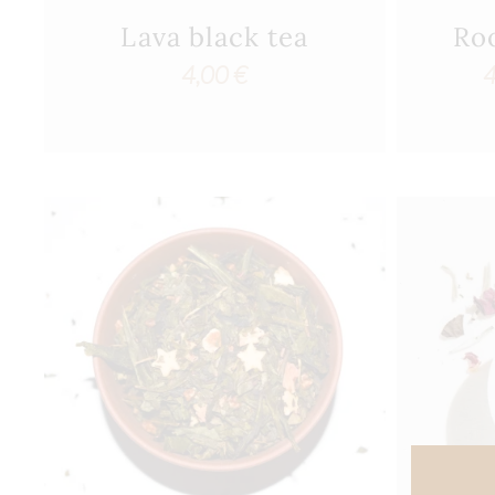
Lava black tea
Roo
4,00
€