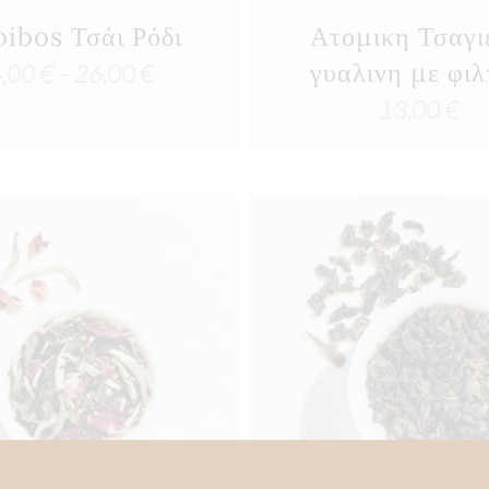
ibos Τσάι Ρόδι
Ατομικη Τσαγι
γυαλινη με φιλ
Price
4,00
€
–
26,00
€
13,00
€
range:
4,00 €
through
26,00 €