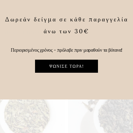
Δωρεάν δείγμα σε κάθε παραγγελία
ινο Τσάι «Μικρή
Πράσινο Τσά
Πριγκίπισσα»
άνω των 30€
gunpowde
5,00
€
2,50
€
Περιορισμένος χρόνος - πρόλαβε πριν μαραθούν τα βότανα!
ΨΏΝΙΣΕ ΤΏΡΑ!