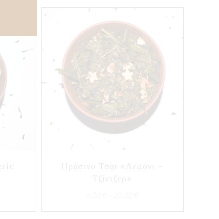
eric
Πράσινο Τσάι «Λεμόνι –
Τζίντζερ»
ce
Price
6,00
€
–
27,00
€
ge:
range:
00 €
6,00 €