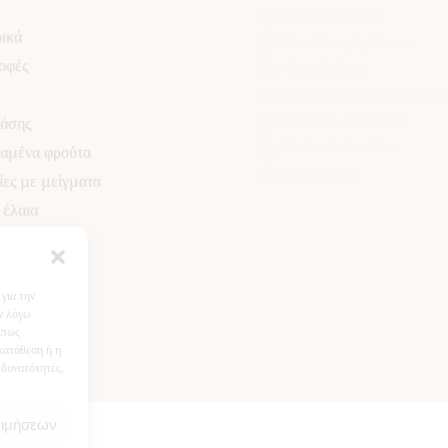
Σχετικά με εμάς
ικά
Παράδοση προϊόντων
οφές
Όροι Χρήσης
Πολιτική ακύρωσης/επισ
βάσης
Πολιτική Απορρήτου
αμένα φρούτα
Πολιτική Cookies
ες με μείγματα
Επικοινωνία
 έλαια
για την
ν λόγω
όπως
κατάθεση ή η
 δυνατότητες.
τιμήσεων