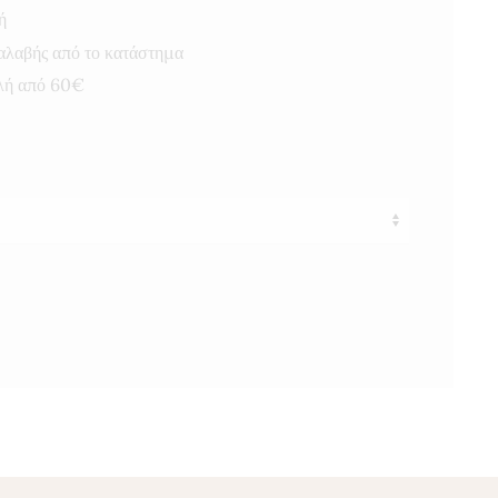
through
ή
12,00 €
αλαβής από το κατάστημα
λή από 60€