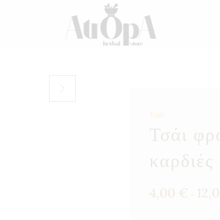
Τσάι
Τσάι φρ
καρδιές
4,00
€
12,
–