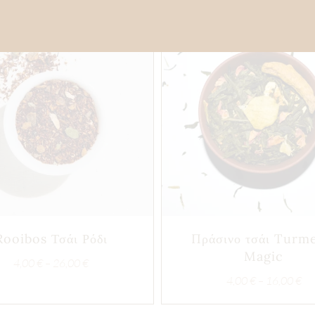
Rooibos Τσάι Ρόδι
Πράσινο τσάι Turm
Magic
Price
4,00
€
–
26,00
€
range:
Pri
4,00
€
–
16,00
€
4,00 €
ran
through
4,