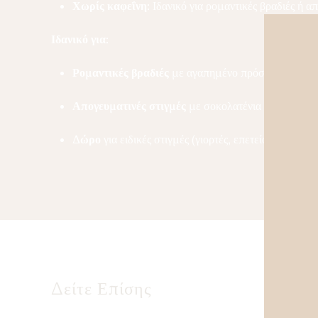
Χωρίς καφεΐνη:
Ιδανικό για ρομαντικές βραδιές ή απ
Ιδανικό για:
Ρομαντικές βραδιές
με αγαπημένο πρόσωπο.
Απογευματινές στιγμές
με σοκολατένια επιδόρπια.
Δώρο
για ειδικές στιγμές (γιορτές, επετείους).
Δείτε Επίσης