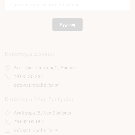
E
E
m
m
a
a
i
i
l
l
Εγγραφή
*
*
Κατάστημα Δροσιάς
Λεωφόρος Σταμάτας 2, Δροσιά
210 81 30 284
info@atropaherbs.gr
Κατάστημα Νέας Ερυθραίας
Αναξαγόρα 15, Νέα Ερυθραία
210 62 03 097
info@atropaherbs.gr