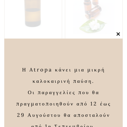
Clos
this
Αιθέριο Έλαιο
Αιθέριο Έλαιο
modu
Κυπαρίσσι 10ml
Γιασεμιού 10ml
12,00
€
16,00
€
Η Atropa κάνει μια μικρή
καλοκαιρινή παύση.
Οι παραγγελίες που θα
πραγματοποιηθούν από 12 έως
29 Αυγούστου θα αποσταλούν
από 1η Σεπτεμβρίου.