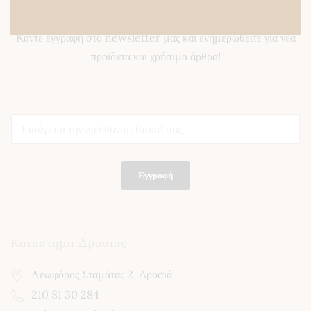
Newsletter
Κάντε εγγραφή στο newsletter μας και ενημερωθείτε για νέα
προϊόντα και χρήσιμα άρθρα!
E
E
m
m
a
a
i
i
l
l
E
Εγγραφή
*
m
a
i
l
*
Κατάστημα Δροσιάς
Λεωφόρος Σταμάτας 2, Δροσιά
210 81 30 284