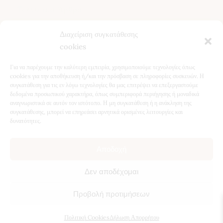
Τελευταία Άρθρα
Διαχείριση συγκατάθεσης
Κίστος (Κουνούκλα): Ιδιότητες, Χρήση και Οφέλη για την
cookies
Υγεία
Βότανα για το Συκώτι: Φυσική Υποστήριξη & Αποτοξίνωση
Για να παρέχουμε την καλύτερη εμπειρία, χρησιμοποιούμε τεχνολογίες όπως
Ταραξάκο (Πικραλίδα): Ιδιότητες, Οφέλη & Φυσική
cookies για την αποθήκευση ή/και την πρόσβαση σε πληροφορίες συσκευών. Η
συγκατάθεση για τις εν λόγω τεχνολογίες θα μας επιτρέψει να επεξεργαστούμε
Αποτοξίνωση
δεδομένα προσωπικού χαρακτήρα, όπως συμπεριφορά περιήγησης ή μοναδικά
5 Βότανα για Χαλάρωση τον Χειμώνα – Φυσική
αναγνωριστικά σε αυτόν τον ιστότοπο. Η μη συγκατάθεση ή η ανάκληση της
Υποστήριξη για Ύπνο & Ηρεμία
συγκατάθεσης, μπορεί να επηρεάσει αρνητικά ορισμένες λειτουργίες και
δυνατότητες.
Αποδοχή
©
2026
Atropa Herbal Store, all rights reserved.
Κατασκευή
Δεν αποδέχομαι
Ιστοσελίδων
Web Builders.
Προβολή προτιμήσεων
1
Θέλετε να μιλήσουμε;
Πολιτική Cookies
Δήλωση Απορρήτου
Open