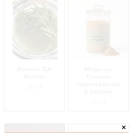
Βοτανικό Ξίδι
Μείγμα για
Μαλλιών
Γυναικεία
Ορμονική Ευεξία
20,00
€
& Ενέργεια
14,00
€
Clos