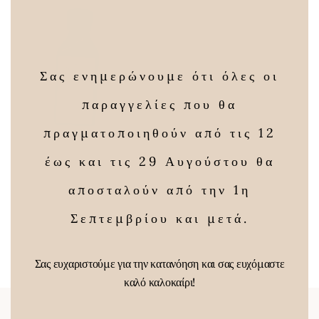
this
modu
Σας ενημερώνουμε ότι όλες οι
παραγγελίες που θα
πραγματοποιηθούν από τις 12
Ματζουράνα
έως και τις 29 Αυγούστου θα
Price
3,00
€
–
12,00
€
range:
αποσταλούν από την 1η
Χαμομηλέλαιο
3,00 €
100γρ bio
Σεπτεμβρίου και μετά.
through
16,00
€
12,00 €
Σας ευχαριστούμε για την κατανόηση και σας ευχόμαστε
καλό καλοκαίρι!