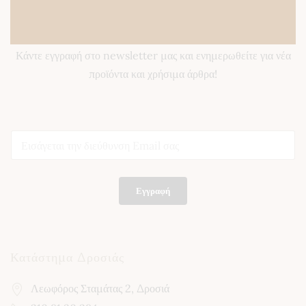
Newsletter
Κάντε εγγραφή στο newsletter μας και ενημερωθείτε για νέα
προϊόντα και χρήσιμα άρθρα!
E
E
m
m
a
a
i
i
l
l
E
Εγγραφή
*
m
a
i
l
*
Κατάστημα Δροσιάς
Λεωφόρος Σταμάτας 2, Δροσιά