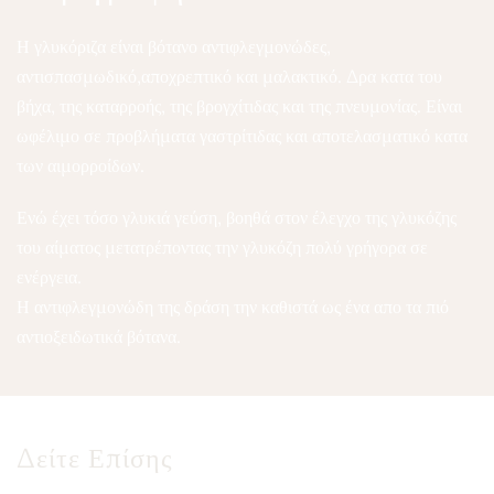
Η γλυκόριζα είναι βότανο αντιφλεγμονώδες,
αντισπασμωδικό,αποχρεπτικό και μαλακτικό. Δρα κατα του
βήχα, της καταρροής, της βρογχίτιδας και της πνευμονίας. Είναι
ωφέλιμο σε προβλήματα γαστρίτιδας και αποτελασματικό κατα
των αιμορροίδων.
Ενώ έχει τόσο γλυκιά γεύση, βοηθά στον έλεγχο της γλυκόζης
του αίματος μετατρέποντας την γλυκόζη πολύ γρήγορα σε
ενέργεια.
Η αντιφλεγμονώδη της δράση την καθιστά ως ένα απο τα πιό
αντιοξειδωτικά βότανα.
Δείτε Επίσης