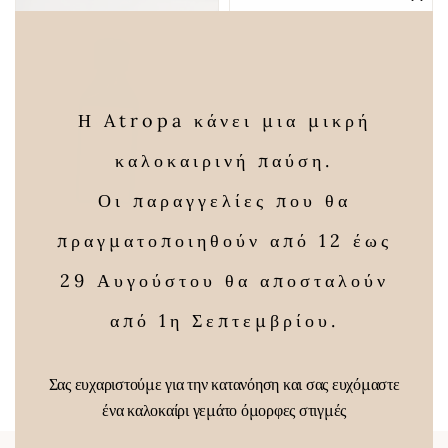
Clos
this
modu
Η Atropa κάνει μια μικρή
καλοκαιρινή παύση.
Οι παραγγελίες που θα
Ματζουράνα
πραγματοποιηθούν από 12 έως
Price
3,00
€
–
12,00
€
29 Αυγούστου θα αποσταλούν
range:
Χαμομηλέλαιο
3,00 €
από 1η Σεπτεμβρίου.
100γρ bio
through
16,00
€
12,00 €
Σας ευχαριστούμε για την κατανόηση και σας ευχόμαστε
ένα καλοκαίρι γεμάτο όμορφες στιγμές