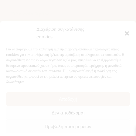
Τελευταία Άρθρα
Διαχείριση συγκατάθεσης
Κίστος (Κουνούκλα): Ιδιότητες, Χρήση και Οφέλη για την
cookies
Υγεία
Βότανα για το Συκώτι: Φυσική Υποστήριξη & Αποτοξίνωση
Για να παρέχουμε την καλύτερη εμπειρία, χρησιμοποιούμε τεχνολογίες όπως
Ταραξάκο (Πικραλίδα): Ιδιότητες, Οφέλη & Φυσική
cookies για την αποθήκευση ή/και την πρόσβαση σε πληροφορίες συσκευών. Η
συγκατάθεση για τις εν λόγω τεχνολογίες θα μας επιτρέψει να επεξεργαστούμε
Αποτοξίνωση
δεδομένα προσωπικού χαρακτήρα, όπως συμπεριφορά περιήγησης ή μοναδικά
5 Βότανα για Χαλάρωση τον Χειμώνα – Φυσική
αναγνωριστικά σε αυτόν τον ιστότοπο. Η μη συγκατάθεση ή η ανάκληση της
Υποστήριξη για Ύπνο & Ηρεμία
συγκατάθεσης, μπορεί να επηρεάσει αρνητικά ορισμένες λειτουργίες και
δυνατότητες.
Αποδοχή
©
2026
Atropa Herbal Store, all rights reserved.
Κατασκευή
Δεν αποδέχομαι
Ιστοσελίδων
Web Builders.
Προβολή προτιμήσεων
1
Θέλετε να μιλήσουμε;