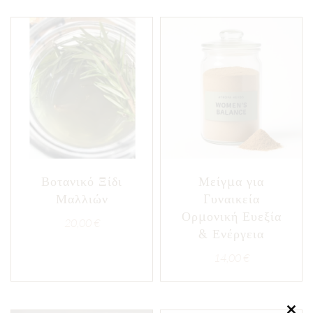
Βοτανικό Ξίδι
Μείγμα για
Μαλλιών
Γυναικεία
Ορμονική Ευεξία
20,00
€
& Ενέργεια
14,00
€