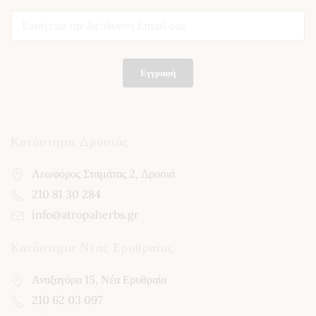
E
E
m
m
a
a
i
i
l
l
*
Εγγραφή
*
*
Κατάστημα Δροσιάς
Λεωφόρος Σταμάτας 2, Δροσιά
210 81 30 284
info@atropaherbs.gr
Κατάστημα Νέας Ερυθραίας
Αναξαγόρα 15, Νέα Ερυθραία
210 62 03 097