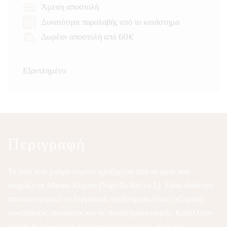
Άμεση αποστολή
Δυνατότητα παραλαβής από το κατάστημα
Δωρέαν αποστολή από 60€
Εξαντλημένο
Περιγραφή
Το λάδι από μαύρο κύμινο προέρχεται απο το φυτό που
ονομάζεται Μαύρο Κύμινο (Nigella Sativa L). Είναι ιδιαίτερα
αποτελεσματικό σε δερματικά προβλήματα όπως εκζεμάτα,
μυκητιάσεις, ψωρίασης και σε προβλήματα ακμής. Κατάλληλο
για την βελτίωση της λειτουργία του εντέρου, κατά των