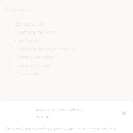
Πληροφορίες
Σχετικά με εμάς
Παράδοση προϊόντων
Όροι Χρήσης
Πολιτική ακύρωσης/επιστροφών
Πολιτική Απορρήτου
Πολιτική Cookies
Επικοινωνία
Τελευταία Άρθρα
Διαχείριση συγκατάθεσης
Κίστος (Κουνούκλα): Ιδιότητες, Χρήση και Οφέλη για την
cookies
Υγεία
Βότανα για το Συκώτι: Φυσική Υποστήριξη & Αποτοξίνωση
Για να παρέχουμε την καλύτερη εμπειρία, χρησιμοποιούμε τεχνολογίες όπως
Ταραξάκο (Πικραλίδα): Ιδιότητες, Οφέλη & Φυσική