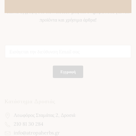
Κάντε εγγραφή στο newsletter μας και ενημερωθείτε για νέα
προϊόντα και χρήσιμα άρθρα!
E
E
m
m
a
a
i
i
l
l
*
Εγγραφή
*
E
m
a
i
l
Κατάστημα Δροσιάς
Λεωφόρος Σταμάτας 2, Δροσιά
210 81 30 284
info@atropaherbs.gr