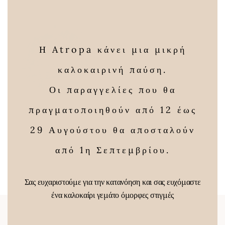
this
modu
26,50 €
through
14,00 €
Η Atropa κάνει μια μικρή
καλοκαιρινή παύση.
Οι παραγγελίες που θα
πραγματοποιηθούν από 12 έως
Μείγμα για
Μείγμα για ήσυχο
29 Αυγούστου θα αποσταλούν
θηλασμό
ύπνο
από 1η Σεπτεμβρίου.
Price
16,00
€
8,00
€
–
16,00
€
range:
Σας ευχαριστούμε για την κατανόηση και σας ευχόμαστε
8,00 €
ένα καλοκαίρι γεμάτο όμορφες στιγμές
through
16,00 €
Newsletter