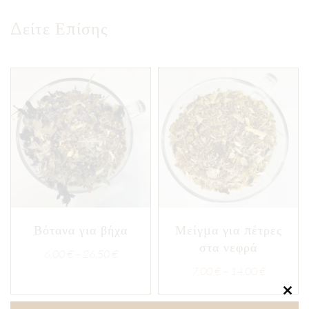
Δείτε Επίσης
Βότανα για βήχα
Μείγμα για πέτρες
στα νεφρά
Price
6,00
€
–
26,50
€
range:
Price
7,00
€
–
14,00
€
6,00 €
range:
Clos
through
7,00 €