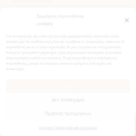
Τελευταία Άρθρα
Διαχείριση συγκατάθεσης
Κίστος (Κουνούκλα): Ιδιότητες, Χρήση και Οφέλη για την
cookies
Υγεία
Βότανα για το Συκώτι: Φυσική Υποστήριξη & Αποτοξίνωση
Για να παρέχουμε την καλύτερη εμπειρία, χρησιμοποιούμε τεχνολογίες όπως
Ταραξάκο (Πικραλίδα): Ιδιότητες, Οφέλη & Φυσική
cookies για την αποθήκευση ή/και την πρόσβαση σε πληροφορίες συσκευών. Η
συγκατάθεση για τις εν λόγω τεχνολογίες θα μας επιτρέψει να επεξεργαστούμε
Αποτοξίνωση
δεδομένα προσωπικού χαρακτήρα, όπως συμπεριφορά περιήγησης ή μοναδικά
5 Βότανα για Χαλάρωση τον Χειμώνα – Φυσική
αναγνωριστικά σε αυτόν τον ιστότοπο. Η μη συγκατάθεση ή η ανάκληση της
Υποστήριξη για Ύπνο & Ηρεμία
συγκατάθεσης, μπορεί να επηρεάσει αρνητικά ορισμένες λειτουργίες και
δυνατότητες.
Αποδοχή
©
2026
Atropa Herbal Store, all rights reserved.
Κατασκευή
Δεν αποδέχομαι
Ιστοσελίδων
Web Builders.
1
Προβολή προτιμήσεων
Θέλετε να μιλήσουμε;
Πολιτική Cookies
Δήλωση Απορρήτου
O
p
e
n
c
h
at
y