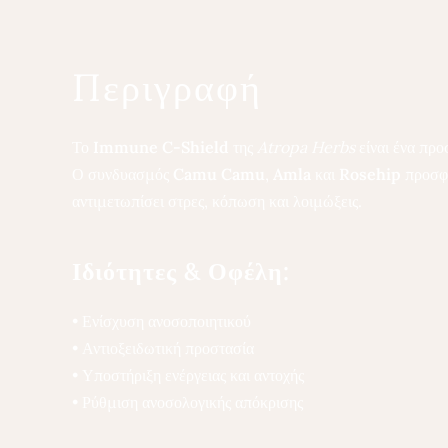
Περιγραφή
Το
Immune C-Shield
της
Atropa Herbs
είναι ένα προ
Ο συνδυασμός
Camu Camu
,
Amla
και
Rosehip
προσφέ
αντιμετωπίσει στρες, κόπωση και λοιμώξεις.
Ιδιότητες & Οφέλη:
• Ενίσχυση ανοσοποιητικού
• Αντιοξειδωτική προστασία
• Υποστήριξη ενέργειας και αντοχής
• Ρύθμιση ανοσολογικής απόκρισης