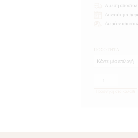
Άμεση αποστολ
Δυνατότητα παρ
Δωρέαν αποστο
ΠΟΣΌΤΗΤΑ
Μείγμα
για
Προσθήκη στο καλάθι
Ανοσοενίσχυση
&
Αντιοξειδωτική
Προστασία
ποσότητα