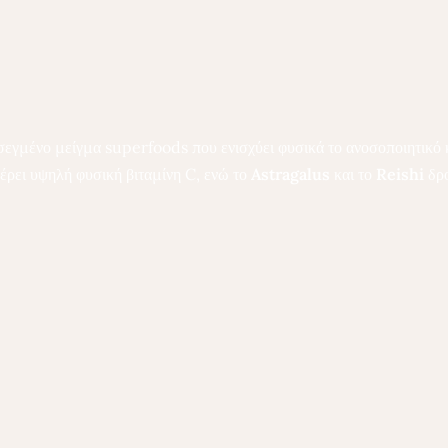
σεγμένο μείγμα superfoods που ενισχύει φυσικά το ανοσοποιητικό κ
ρει υψηλή φυσική βιταμίνη C, ενώ το
Astragalus
και το
Reishi
δρο