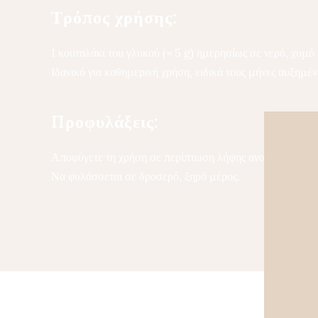
Τρόπος χρήσης:
1 κουταλάκι του γλυκού (≈ 5 g) ημερησίως σε νερό, χυμ
Ιδανικό για καθημερινή χρήση, ειδικά τους μήνες αυξημέ
Προφυλάξεις:
Αποφύγετε τη χρήση σε περίπτωση λήψης ανοσοκαταστα
Να φυλάσσεται σε δροσερό, ξηρό μέρος.