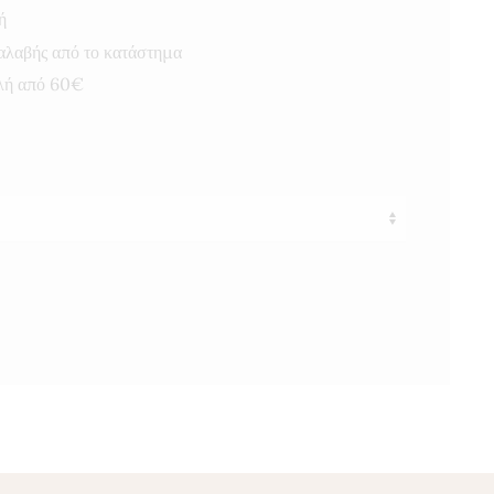
ή
αλαβής από το κατάστημα
λή από 60€