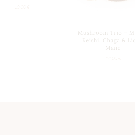
13,00
€
Mushroom Trio – Μ
Reishi, Chaga & Li
Mane
14,00
€