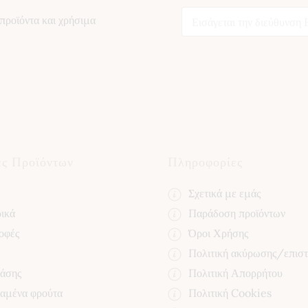
E
E
m
προϊόντα και χρήσιμα
m
a
a
i
i
l
l
E
*
m
a
i
l
*
ες Προϊόντων
Πληροφορίες
Σχετικά με εμάς
ικά
Παράδοση προϊόντων
οφές
Όροι Χρήσης
Πολιτική ακύρωσης/επισ
βάσης
Πολιτική Απορρήτου
αμένα φρούτα
Πολιτική Cookies