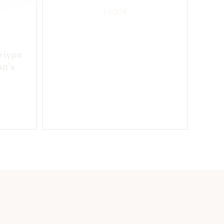
14,00
€
είγμα
on’s