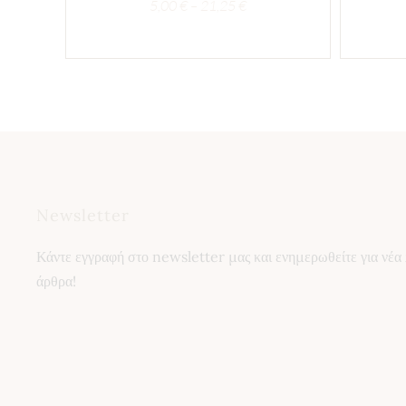
Price
5,00
€
–
21,25
€
range:
5,00 €
through
21,25 €
Newsletter
Κάντε εγγραφή στο newsletter μας και ενημερωθείτε για νέα 
άρθρα!