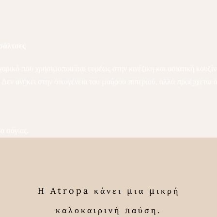
 σάλτσες
ρικό που χρησιμοποιείται ευρέως στην κινέζικη και ασιατική κουζίνα
 Δεν ανήκει στην οικογένεια του μαύρου πιπεριού, αλλά προέρχεται 
σα σόγιας.
an διατροφή.
Η Atropa κάνει μια μικρή
καλοκαιρινή παύση.