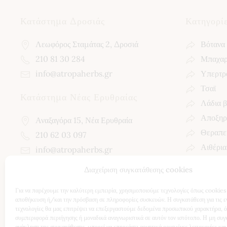
Κατάστημα Δροσιάς
Κατηγορί
Λεωφόρος Σταμάτας 2, Δροσιά
Βότανα
210 81 30 284
Μπαχαρ
info@atropaherbs.gr
Υπερτρ
Τσαϊ
Κατάστημα Νέας Ερυθραίας
Λάδια 
Αποξηρ
Αναξαγόρα 15, Νέα Ερυθραία
Θεραπεί
210 62 03 097
Αιθέρια
info@atropaherbs.gr
Διαχείριση συγκατάθεσης cookies
Follow us!
Για να παρέχουμε την καλύτερη εμπειρία, χρησιμοποιούμε τεχνολογίες όπως cookies 
αποθήκευση ή/και την πρόσβαση σε πληροφορίες συσκευών. Η συγκατάθεση για τις ε
τεχνολογίες θα μας επιτρέψει να επεξεργαστούμε δεδομένα προσωπικού χαρακτήρα, 
συμπεριφορά περιήγησης ή μοναδικά αναγνωριστικά σε αυτόν τον ιστότοπο. Η μη συγ
ανάκληση της συγκατάθεσης, μπορεί να επηρεάσει αρνητικά ορισμένες λειτουργίες και