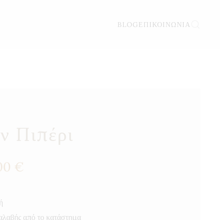
BLOG
ΕΠΙΚΟΙΝΩΝΊΑ
ν Πιπέρι
Price
00
€
range:
8,00 €
through
ή
36,00 €
αλαβής από το κατάστημα