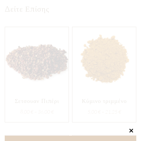
Δείτε Επίσης
Σετσουαν Πιπέρι
Κύμινο τριμμένο
Price
Price
8,00
€
–
36,00
€
5,00
€
–
21,25
€
range:
range:
8,00 €
5,00 €
through
through
Clos
this