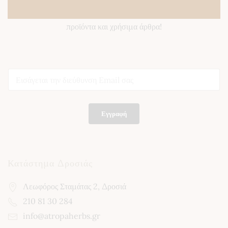
Κάντε εγγραφή στο newsletter μας και ενημερωθείτε για νέα
προϊόντα και χρήσιμα άρθρα!
E
E
m
m
a
a
i
i
l
l
E
Εγγραφή
*
m
a
i
l
E
Κατάστημα Δροσιάς
m
a
Λεωφόρος Σταμάτας 2, Δροσιά
i
l
210 81 30 284
info@atropaherbs.gr