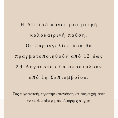
36,00 €
21,25 €
modu
Η Atropa κάνει μια μικρή
καλοκαιρινή παύση.
Οι παραγγελίες που θα
πραγματοποιηθούν από 12 έως
Κουρκουμάς ή
Σουμάκ
Kιτρινόριζα
Price
29 Αυγούστου θα αποσταλούν
3,00
€
–
12,75
€
ολόκληρος
range:
από 1η Σεπτεμβρίου.
Price
3,00 €
4,00
€
–
17,00
€
range:
through
4,00 €
12,75 €
Σας ευχαριστούμε για την κατανόηση και σας ευχόμαστε
through
ένα καλοκαίρι γεμάτο όμορφες στιγμές
17,00 €
Newsletter