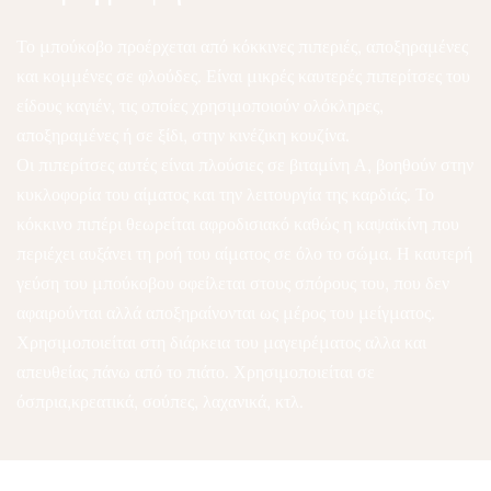
Το μπούκοβο προέρχεται από κόκκινες πιπεριές, αποξηραμένες
και κομμένες σε φλούδες. Είναι μικρές καυτερές πιπερίτσες του
είδους καγιέν, τις οποίες χρησιμοποιούν ολόκληρες,
αποξηραμένες ή σε ξίδι, στην κινέζικη κουζίνα.
Οι πιπερίτσες αυτές είναι πλούσιες σε βιταμίνη Α, βοηθούν στην
κυκλοφορία του αίματος και την λειτουργία της καρδιάς. Το
κόκκινο πιπέρι θεωρείται αφροδισιακό καθώς η καψαϊκίνη που
περιέχει αυξάνει τη ροή του αίματος σε όλο το σώμα. Η καυτερή
γεύση του μπούκοβου οφείλεται στους σπόρους του, που δεν
αφαιρούνται αλλά αποξηραίνονται ως μέρος του μείγματος.
Χρησιμοποιείται στη διάρκεια του μαγειρέματος αλλα και
απευθείας πάνω από το πιάτο. Χρησιμοποιείται σε
όσπρια,κρεατικά, σούπες, λαχανικά, κτλ.