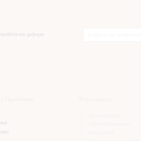
*
E
E
προϊόντα και χρήσιμα
m
m
a
a
i
i
l
l
*
E
m
a
i
l
ες Προϊόντων
Πληροφορίες
Σχετικά με εμάς
ικά
Παράδοση προϊόντων
οφές
Όροι Χρήσης
Πολιτική ακύρωσης/επισ