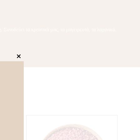
 Συνοδεύει τα κρεατικά μας, τα μαγειρευτά, τα λαχανικά.
Close
this
module