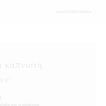
BLOG
ΕΠΙΚΟΙΝΩΝΊΑ
 καπνιστή
Price
50
€
range:
2,50 €
through
ή
10,50 €
αλαβής από το κατάστημα