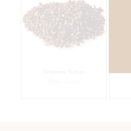
Σετσουαν Πιπέρι
Price
8,00
€
–
36,00
€
range:
8,00 €
through
36,00 €