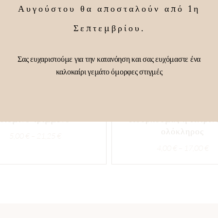
Αυγούστου θα αποσταλούν από 1η
Σεπτεμβρίου.
Σας ευχαριστούμε για την κατανόηση και σας ευχόμαστε ένα
καλοκαίρι γεμάτο όμορφες στιγμές
Κύμινο τριμμένο
Κουρκουμάς ή Kιτριν
ολόκληρος
Price
5,00
€
–
21,25
€
range:
Pri
4,00
€
–
17,00
€
5,00 €
ran
through
4,
21,25 €
th
17