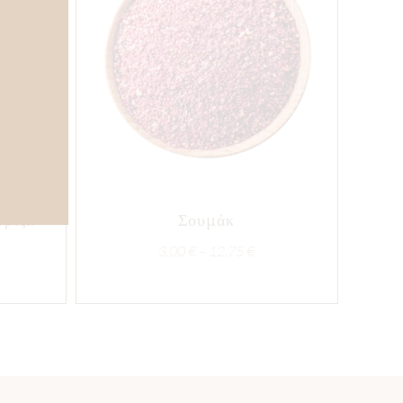
όριζα
Σουμάκ
Price
3,00
€
–
12,75
€
ce
range:
ge:
3,00 €
00 €
through
rough
12,75 €
,00 €