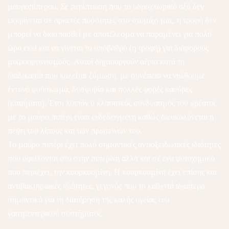
μαυροπίπερου. Σε περίπτωση που το υδροχλωρικό οξύ δεν
εκκρίνεται σε αρκετές ποσότητες στο στομάχι μας, η τροφή δεν
μπορεί να διασπασθεί με αποτέλεσμα να παραμένει για πολύ
ώρα εκεί και να γίνεται το υπόβαθρο (η τροφή) για διάφορους
μικροοργανισμούς. Αυτοί δημιουργούν αέρια κατά τη
διαδικασία που καλείται ζύμωση, με συνέπεια να νιώθουμε
έντονο φούσκωμα, δυσφορία και πολλές φορές καούρες
(καψίματα). Έτσι λοιπόν ο κλασσικός συνδυασμός του κρέατος
με το μαύρο πιπέρι είναι ενδεδειγμένη καθώς διευκολύνεται η
πέψη του λίπους και των πρωτεϊνών του.
Το μαύρο πιπέρι έχει πολύ σημαντικές αντιοξειδωτικές ιδιότητες
που οφείλονται στο στην πιπερίνη αλλά και σε ένα φυτοχημικό
που περιέχει, την κουρκουμίνη. Η κουρκουμίνη έχει επίσης και
αντιβακτηριακές ιδιότητες, γεγονός που το καθιστά ιδιαίτερα
σημαντικό για τη διατήρηση της καλής υγείας του
γαστρεντερικού συστήματος.