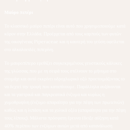
Μαύρο πιπέρι
Το κλασσικό μαύρο πιπέρι είναι αυτό που χρησιμοποιούμε κατά
κόρον στην Ελλάδα. Προέρχεται από τους καρπούς των φυτών
της οικογένειας Piperaceae και η καυτερή του γεύση οφείλεται
στο αλκαλοειδές πιπερίνη.
Το μαυροπίπερο ερεθίζει συγκεκριμένους γευστικούς κάλυκες
της γλώσσας που με τη σειρά τους στέλνουν το μήνυμα στο
στομάχι και αυτό εκκρίνει υδροχλωρικό οξύ προετοιμάζοντας το
να δεχτεί την τροφή που καταπίνουμε. Παράλληλα αυξάνονται
και τα γαστρικά και παγκρεατικά ένζυμα και κυρίως η
χυμοθρυψίνη (ένζυμο απαραίτητο για την πέψη των πρωτεϊνών)
καθώς και η λιπάση και τα χολικά οξέα (απαραίτητα για την πέψη
τους λίπους). Μάλιστα πρόσφατη έρευνα έδειξε αύξηση κατά
40% περίπου των ενζύμων αυτών μετά από κατανάλωση