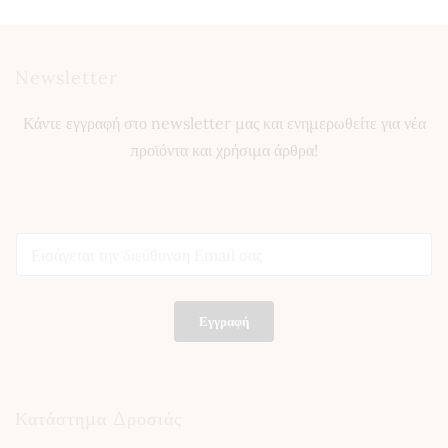
4,00 €
12,75 €
through
17,00 €
Newsletter
Κάντε εγγραφή στο newsletter μας και ενημερωθείτε για νέα
προϊόντα και χρήσιμα άρθρα!
*
E
E
m
m
a
a
i
i
l
l
Εγγραφή
*
E
m
a
i
l
Κατάστημα Δροσιάς