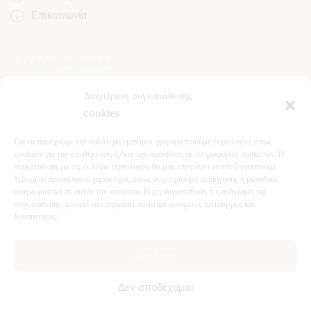
Επικοινωνία
Τελευταία Άρθρα
Κίστος (Κουνούκλα): Ιδιότητες, Χρήση και Οφέλη για την
Διαχείριση συγκατάθεσης
Υγεία
cookies
Βότανα για το Συκώτι: Φυσική Υποστήριξη & Αποτοξίνωση
Για να παρέχουμε την καλύτερη εμπειρία, χρησιμοποιούμε τεχνολογίες όπως
Ταραξάκο (Πικραλίδα): Ιδιότητες, Οφέλη & Φυσική
cookies για την αποθήκευση ή/και την πρόσβαση σε πληροφορίες συσκευών. Η
συγκατάθεση για τις εν λόγω τεχνολογίες θα μας επιτρέψει να επεξεργαστούμε
Αποτοξίνωση
δεδομένα προσωπικού χαρακτήρα, όπως συμπεριφορά περιήγησης ή μοναδικά
5 Βότανα για Χαλάρωση τον Χειμώνα – Φυσική
αναγνωριστικά σε αυτόν τον ιστότοπο. Η μη συγκατάθεση ή η ανάκληση της
συγκατάθεσης, μπορεί να επηρεάσει αρνητικά ορισμένες λειτουργίες και
Υποστήριξη για Ύπνο & Ηρεμία
δυνατότητες.
Αποδοχή
©
2026
Atropa Herbal Store, all rights reserved.
Κατασκευή
Δεν αποδέχομαι
Ιστοσελίδων
Web Builders.