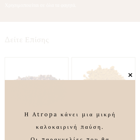
Χρησιμοποιείται σε όλα τα φαγητά.
Δείτε Επίσης
Clos
this
modu
Η Atropa κάνει μια μικρή
καλοκαιρινή παύση.
Σετσουαν Πιπέρι
Κύμινο τριμμένο
Οι παραγγελίες που θα